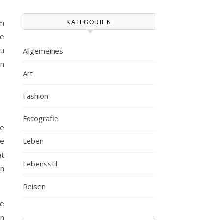
wandel
um
KATEGORIEN
le
zu
Allgemeines
en
Art
Fashion
Fotografie
ne
ne
Leben
ut
Lebensstil
in
Reisen
ne
in