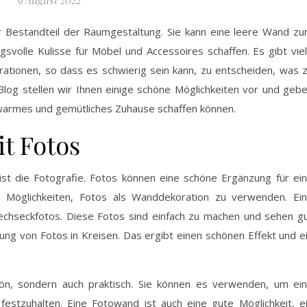
er Bestandteil der Raumgestaltung. Sie kann eine leere Wand z
volle Kulisse für Möbel und Accessoires schaffen. Es gibt vie
tionen, so dass es schwierig sein kann, zu entscheiden, was 
Blog stellen wir Ihnen einige schöne Möglichkeiten vor und geb
 warmes und gemütliches Zuhause schaffen können.
t Fotos
ist die Fotografie. Fotos können eine schöne Ergänzung für ei
e Möglichkeiten, Fotos als Wanddekoration zu verwenden. Ei
chseckfotos. Diese Fotos sind einfach zu machen und sehen g
dung von Fotos in Kreisen. Das ergibt einen schönen Effekt und e
hön, sondern auch praktisch. Sie können es verwenden, um ei
estzuhalten. Eine Fotowand ist auch eine gute Möglichkeit, e